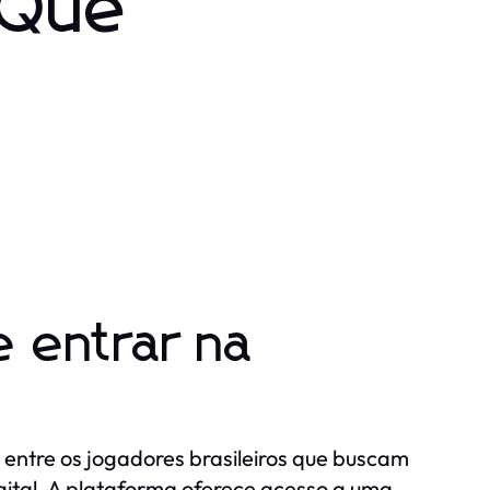
 Que
 entrar na
 entre os jogadores brasileiros que buscam
ital. A plataforma oferece acesso a uma