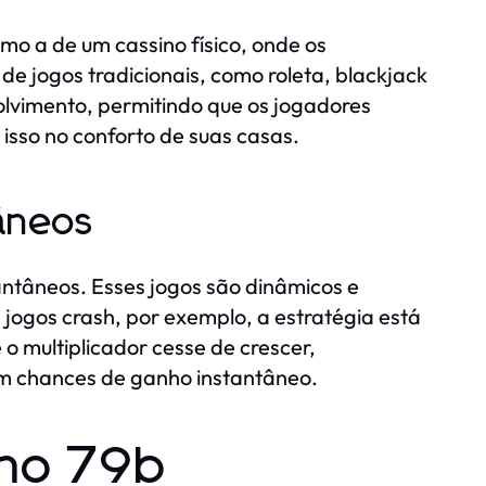
mo a de um cassino físico, onde os
de jogos tradicionais, como roleta, blackjack
volvimento, permitindo que os jogadores
sso no conforto de suas casas.
tâneos
antâneos. Esses jogos são dinâmicos e
jogos crash, por exemplo, a estratégia está
o multiplicador cesse de crescer,
m chances de ganho instantâneo.
 no 79b