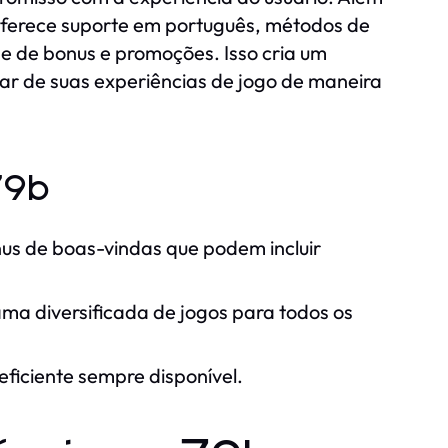
oferece suporte em português, métodos de
 de bonus e promoções. Isso cria um
ar de suas experiências de jogo de maneira
79b
s de boas-vindas que podem incluir
a diversificada de jogos para todos os
eficiente sempre disponível.