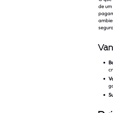
de um 
pagame
ambien
segura
Van
B
cr
V
g
Su