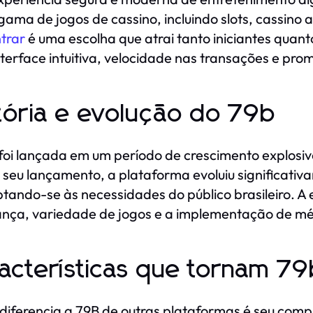
gama de jogos de cassino, incluindo slots, cassino 
trar
é uma escolha que atrai tanto iniciantes quan
terface intuitiva, velocidade nas transações e pro
tória e evolução do 79b
foi lançada em um período de crescimento explosiv
seu lançamento, a plataforma evoluiu significati
tando-se às necessidades do público brasileiro. A 
nça, variedade de jogos e a implementação de m
acterísticas que tornam 79
diferencia a 79B de outras plataformas é seu comp