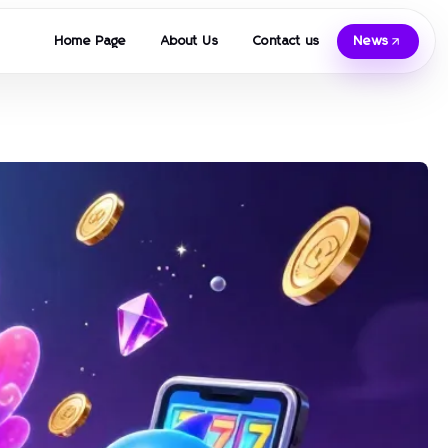
Home Page
About Us
Contact us
News