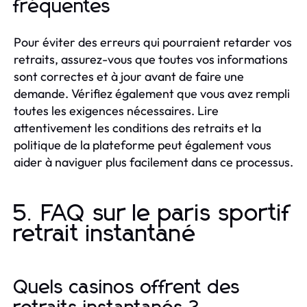
fréquentes
Pour éviter des erreurs qui pourraient retarder vos
retraits, assurez-vous que toutes vos informations
sont correctes et à jour avant de faire une
demande. Vérifiez également que vous avez rempli
toutes les exigences nécessaires. Lire
attentivement les conditions des retraits et la
politique de la plateforme peut également vous
aider à naviguer plus facilement dans ce processus.
5. FAQ sur le paris sportif
retrait instantané
Quels casinos offrent des