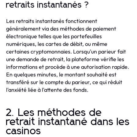
retraits instantanés ?
Les retraits instantanés fonctionnent
généralement via des méthodes de paiement
électronique telles que les portefeuilles
numériques, les cartes de débit, ou même
certaines cryptomonnaies. Lorsqu'un parieur fait
une demande de retrait, la plateforme vérifie les
informations et procède à une autorisation rapide.
En quelques minutes, le montant souhaité est
transféré sur le compte du parieur, ce qui réduit
l'anxiété liée à l'attente des fonds.
2. Les méthodes de
retrait instantané dans les
casinos