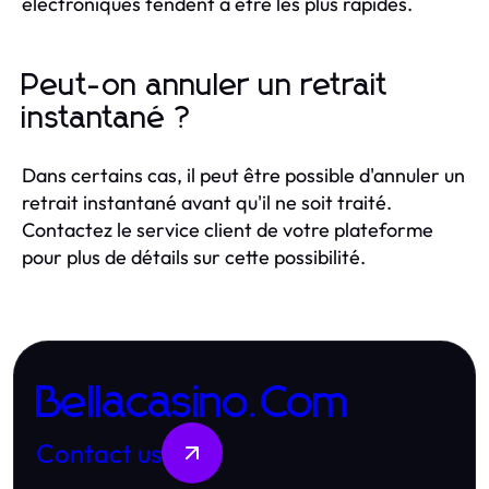
électroniques tendent à être les plus rapides.
Peut-on annuler un retrait
instantané ?
Dans certains cas, il peut être possible d'annuler un
retrait instantané avant qu'il ne soit traité.
Contactez le service client de votre plateforme
pour plus de détails sur cette possibilité.
Bellacasino.Com
Contact us