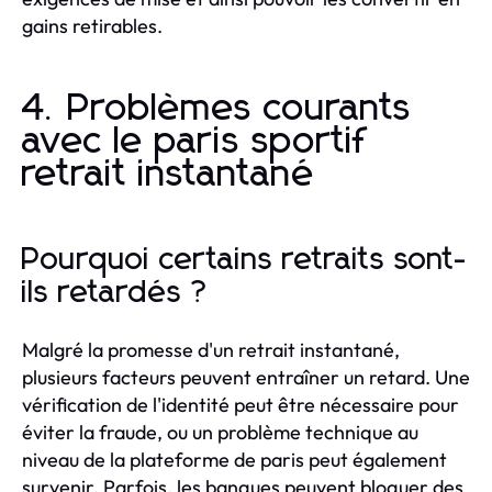
gains retirables.
4. Problèmes courants
avec le paris sportif
retrait instantané
Pourquoi certains retraits sont-
ils retardés ?
Malgré la promesse d'un retrait instantané,
plusieurs facteurs peuvent entraîner un retard. Une
vérification de l'identité peut être nécessaire pour
éviter la fraude, ou un problème technique au
niveau de la plateforme de paris peut également
survenir. Parfois, les banques peuvent bloquer des