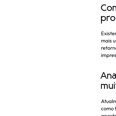
Com
pro
Existe
mais u
retorn
impres
Ana
mui
Atualm
como f
aposta