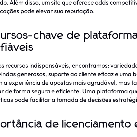
o. Além disso, um site que oferece odds competiti
cações pode elevar sua reputação.
ursos-chave de plataform
fiáveis
os recursos indispensáveis, encontramos: varied
indas generosos, suporte ao cliente eficaz e uma 
m a experiência de apostas mais agradável, mas 
r de forma segura e eficiente. Uma plataforma que
sticas pode facilitar a tomada de decisões estratég
ortância de licenciamento