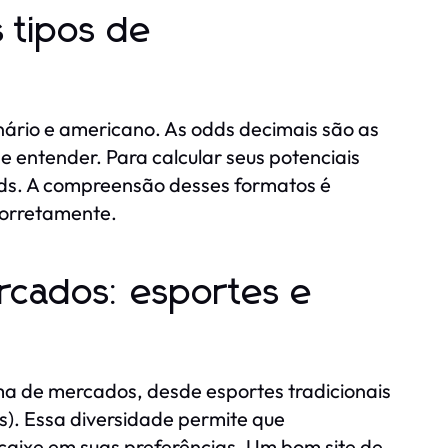
 tipos de
onário e americano. As odds decimais são as
e entender. Para calcular seus potenciais
dds. A compreensão desses formatos é
corretamente.
rcados: esportes e
a de mercados, desde esportes tradicionais
s). Essa diversidade permite que
caixe em suas preferências. Um bom site de