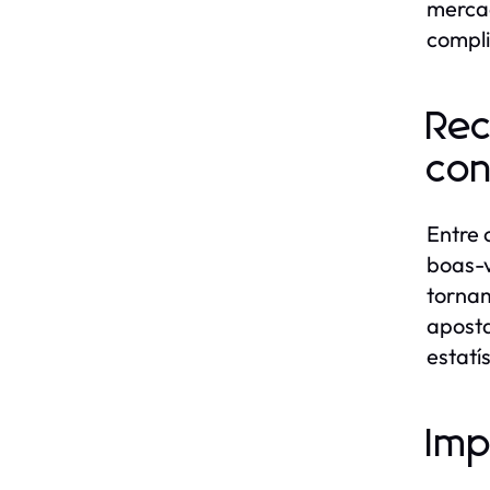
mercad
compli
Rec
con
Entre 
boas-v
torna
aposta
estatí
Imp