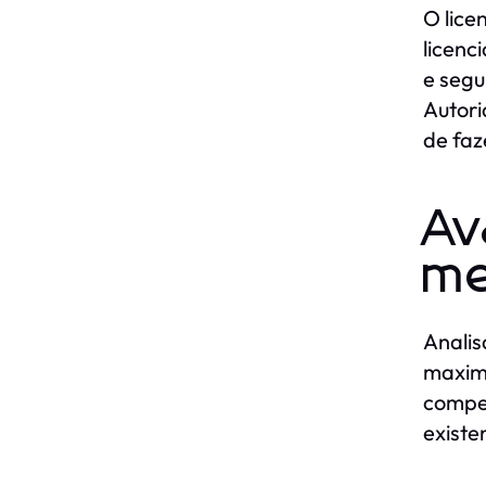
O lice
licenc
e segu
Autori
de faz
Av
me
Analis
maximi
compet
existe