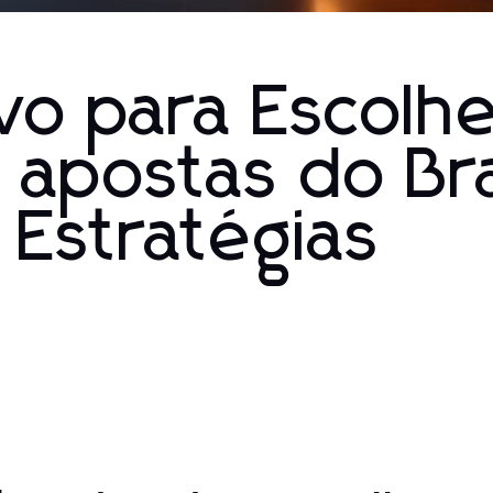
ivo para Escolh
 apostas do Bra
Estratégias