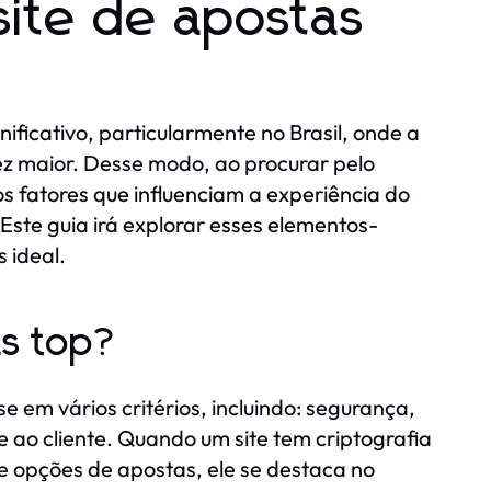
ite de apostas
ificativo, particularmente no Brasil, onde a
z maior. Desse modo, ao procurar pelo
ios fatores que influenciam a experiência do
Este guia irá explorar esses elementos-
 ideal.
as top?
 em vários critérios, incluindo: segurança,
 ao cliente. Quando um site tem criptografia
opções de apostas, ele se destaca no